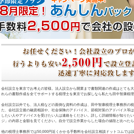
会社設立を東京でお考えの皆様。法人設立から開業まで書類関連の作成はとても大
れらの書類作成を全てサポートする税理士を東京でお探しなら私たち田中智康税理
会社設立以外でも、法人税などの面倒な資料の作成は、田中智康税理士事務所の税
た、会社設立後の融資相談や、社会保険のアドバイス、節税対策のアドバイス等は
したい人やアドバイスを受けたい人は連絡をください。詳しく詳細情報が知りたい
ジ」の内容と金額を見てください。自分で設立作業からした場合の値段と比べたら
他の税理士事務所では50,000円近くかかる手数料を会社設立相談ドットコムでは設