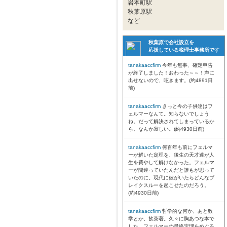
岩本町駅
秋葉原駅
など
秋葉原で会社設立を
応援している税理士事務所です
tanakaaccfirm
今年も無事、確定申告
が終了しました！おわった～～！声に
出せないので、呟きます。(約4891日
前)
tanakaaccfirm
きっと今の子供達はフ
ェルマーなんて。知らないでしょう
ね。だって解決されてしまっているか
ら。なんか寂しい。(約4930日前)
tanakaaccfirm
何百年も前にフェルマ
ーが解いた定理を、後生の天才達が人
生を費やして解けなかった。フェルマ
ーが間違っていたんだと誰もが思って
いたのに。現代に彼がいたらどんなブ
レイクスルーを起こせたのだろう。
(約4930日前)
tanakaaccfirm
哲学的な何か、あと数
学とか。飲茶著。久々に胸あつな本で
した。フェルマーの最終定理をめぐる