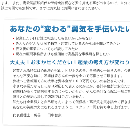
ます。 また、定款認証印紙代や登録免許税など安く抑える事が出来るので、自分で
談は何回でも無料です。まずはお気軽にお問い合わせください。
起業したいけど誰に相談したら良いかわからない
みんながどんな状況で独立・起業しているのか相場を聞いてみたい
設立後の事業についても相談してみたい
現在の顧問事務所よりも低価格で高品質な事務所を探したい
起業される時には心配事が沢山。ビジネスの事、事務的な手続きの事、今
そんな不安な時に、私達は皆さんの一歩を全力で応援させて頂きます。
弊社へご依頼頂く方の大半は資本金が１００万円ぐらいの会社さんです。
小さな事業だからしっかり対応して貰えるのかとか、会計事務所は安心だ
顧問料が高くて結局損するのじゃないかとか、そんな余計な心配は一切ご
弊社との契約も決して強制ではございません。
私たちは企業努力と自己研さんによって低価格・高品質を突き詰めて行き
あなたの笑顔の力になれるますように、スタッフ一同お待ち申し上げます
代表税理士・所長 田中智康