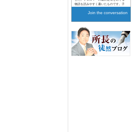
物語を読みやすく書いたものです。子
供の頃塾の算数の先生に教えて貰った
Join the conversation
あの話が、解決されているなんて。フ
ェルマー凄い！(約4930日前)
tanakaaccfirm
ＡＫＢの女の子が男の
子と一夜を共にしたとか、そんなどう
でもいいニュースをやるぐらいなら、
マスコミ先生はなぜこの問題を扱わな
いのでしょう。知らないわけないし。
小さくは扱っているのでしょうけど。
残念（＞＜）。(約4934日前)
tanakaaccfirm
真面目な納税者がわず
かなお金から税金を支払っているのに
悪い奴が大きな顔で日光浴をしてい
る。はぁ～。どこかに中村主水がいな
いかなぁ。(約4934日前)
tanakaaccfirm
ブログなどでは危険だ
から扱わない方が良いと思って触れな
いという方がいたり、２ｃｈスレでも
犯罪を関連した指摘があったり。役人
のお小遣い稼ぎかと思っていたけど、
もっと根が深い問題だったのですね。
あわてて破産しててびっくりしてまし
た。今となっては謎のままです。(約
4934日前)